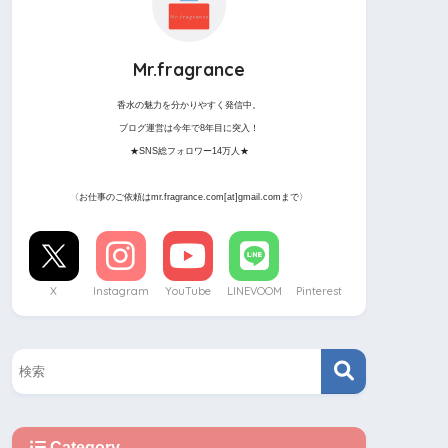
Mr.fragrance
香水の魅力を分かりやすく発信中。
ブログ運営は今年で8年目に突入！
★SNS総フォロワー14万人★
〈お仕事のご依頼はmr.fragrance.com[at]gmail.comまで〉
X
Instagram
YouTube
LINEVOOM
Pinterest
Category