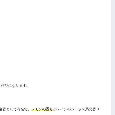
う作品になります。
名香として有名で、
レモンの香り
がメインのシトラス系の香り