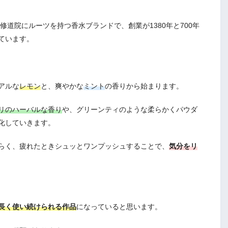
修道院にルーツを持つ香水ブランドで、創業が1380年と700年
ています。
アルな
レモン
と、爽やかな
ミント
の香りから始まります。
リのハーバルな香り
や、グリーンティのような柔らかくパウダ
化していきます。
らく、疲れたときシュッとワンプッシュすることで、
気分をリ
長く使い続けられる作品
になっていると思います。