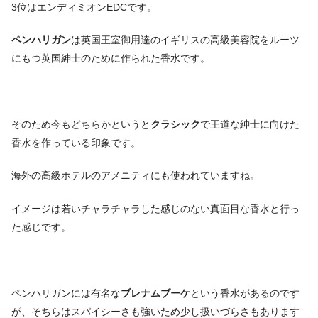
3位はエンディミオンEDCです。
ペンハリガン
は英国王室御用達のイギリスの高級美容院をルーツ
にもつ英国紳士のために作られた香水です。
そのため今もどちらかというと
クラシック
で王道な紳士に向けた
香水を作っている印象です。
海外の高級ホテルのアメニティにも使われていますね。
イメージは若いチャラチャラした感じのない真面目な香水と行っ
た感じです。
ペンハリガンには有名な
ブレナムブーケ
という香水があるのです
が、そちらはスパイシーさも強いため少し扱いづらさもあります