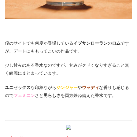
僕のサイトでも何度か登場している
イブサンローラン
の
ロム
です
が、デートにももってこいの作品です。
少し甘みのある香水なのですが、甘みがクドくなりすぎること無
く綺麗にまとまっています。
ユニセックス
な印象ながら
ジンジャー
や
ウッディ
な香りも感じる
ので
フェミニン
さと
男らしさ
を両方兼ね備えた香水です。