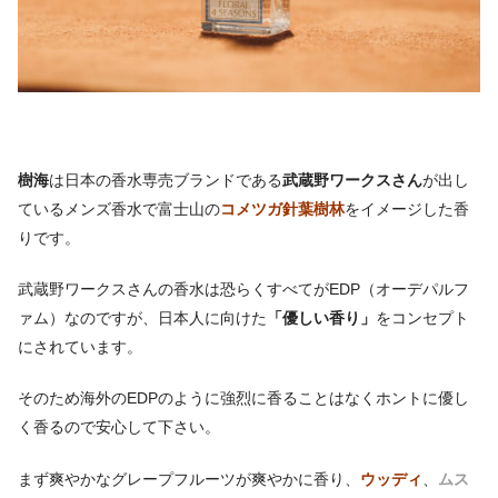
樹海
は日本の香水専売ブランドである
武蔵野ワークスさん
が出し
ているメンズ香水で富士山の
コメツガ針葉樹林
をイメージした香
りです。
武蔵野ワークスさんの香水は恐らくすべてがEDP（オーデパルフ
ァム）なのですが、日本人に向けた
「優しい香り」
をコンセプト
にされています。
そのため海外のEDPのように強烈に香ることはなくホントに優し
く香るので安心して下さい。
まず爽やかなグレープフルーツが爽やかに香り、
ウッディ
、
ムス