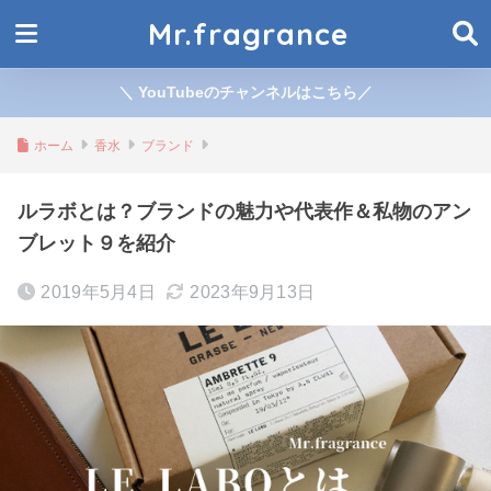
Mr.fragrance
＼ YouTubeのチャンネルはこちら／
ホーム
香水
ブランド
ルラボとは？ブランドの魅力や代表作＆私物のアン
ブレット９を紹介
2019年5月4日
2023年9月13日