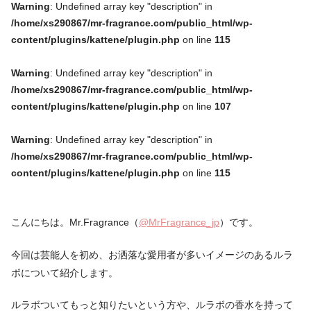
Warning
: Undefined array key "description" in
/home/xs290867/mr-fragrance.com/public_html/wp-
content/plugins/kattene/plugin.php
on line
115
Warning
: Undefined array key "description" in
/home/xs290867/mr-fragrance.com/public_html/wp-
content/plugins/kattene/plugin.php
on line
107
Warning
: Undefined array key "description" in
/home/xs290867/mr-fragrance.com/public_html/wp-
content/plugins/kattene/plugin.php
on line
115
こんにちは。Mr.Fragrance（
@MrFragrance_jp
）です。
今回は芸能人を初め、お洒落な愛用者が多いイメージのあるルラ
ボについて紹介します。
ルラボついてもっと知りたいという方や、ルラボの香水を持って