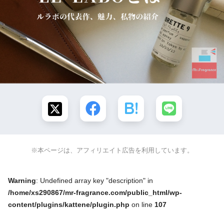
※本ページは、アフィリエイト広告を利用しています。
Warning
: Undefined array key "description" in
/home/xs290867/mr-fragrance.com/public_html/wp-
content/plugins/kattene/plugin.php
on line
107