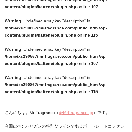
content/plugins/kattene/plugin.php
on line
107
Warning
: Undefined array key "description" in
/home/xs290867/mr-fragrance.com/public_html/wp-
content/plugins/kattene/plugin.php
on line
115
Warning
: Undefined array key "description" in
/home/xs290867/mr-fragrance.com/public_html/wp-
content/plugins/kattene/plugin.php
on line
107
Warning
: Undefined array key "description" in
/home/xs290867/mr-fragrance.com/public_html/wp-
content/plugins/kattene/plugin.php
on line
115
こんにちは。Mr.Fragrance（
@MrFragrance_jp
）です。
今回はペンハリガンの特別なラインであるポートレートコレクシ