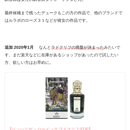
最終候補まで残ったデュークもこの方の作品で、他のブランドで
はルラボのローズ３１などが彼女の作品です。
追加
:
2020年1月
なんと
ラドクリフの廃盤が決まった
みたいで
す。まだ楽天などに在庫があるショップがあったので試したい
方、欲しい方はお早めに。
【ペンハリガン ローイング ラドクリフ EDP】