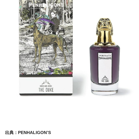
出典：PENHALIGON’S