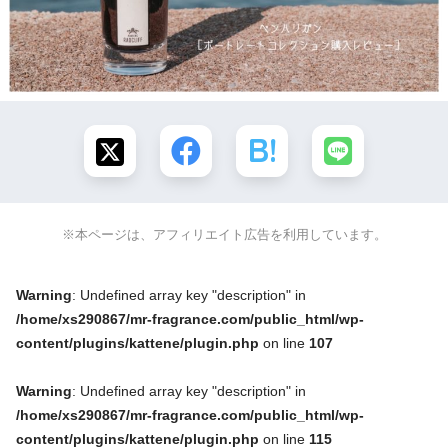
※本ページは、アフィリエイト広告を利用しています。
Warning
: Undefined array key "description" in
/home/xs290867/mr-fragrance.com/public_html/wp-
content/plugins/kattene/plugin.php
on line
107
Warning
: Undefined array key "description" in
/home/xs290867/mr-fragrance.com/public_html/wp-
content/plugins/kattene/plugin.php
on line
115