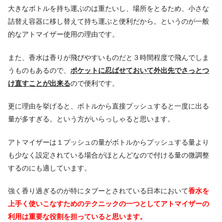
大きなボトルを持ち運ぶのは重たいし、場所をとるため、小さな
詰替え容器に移し替えて持ち運ぶと便利だから。というのが一般
的なアトマイザー使用の理由です。
また、香水は香りが飛びやすいものだと３時間程度で飛んでしま
うものもあるので、
ポケットに忍ばせておいて外出先でさっとつ
け直すことが出来る
ので便利です。
更に理由を挙げると、ボトルから直接プッシュすると一度に出る
量が多すぎる。という方がいらっしゃると思います。
アトマイザーは１プッシュの量がボトルからプッシュする量より
も少なく設定されている場合がほとんどなので付ける量の微調整
するのにも適しています。
強く香り過ぎるのが特にタブーとされている日本において
香水を
上手く使いこなすためのテクニックの一つとしてアトマイザーの
利用は重要な役割を担っていると思います。