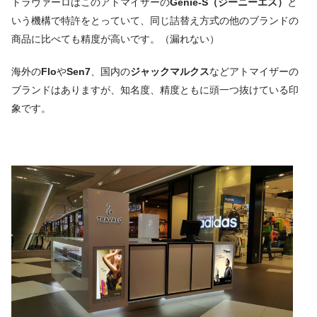
トラヴァーロはこのアトマイザーの
Genie-S（ジーニーエス）
と
いう機構で特許をとっていて、同じ詰替え方式の他のブランドの
商品に比べても精度が高いです。（漏れない）
海外の
Flo
や
Sen7
、国内の
ジャックマルクス
などアトマイザーの
ブランドはありますが、知名度、精度ともに頭一つ抜けている印
象です。