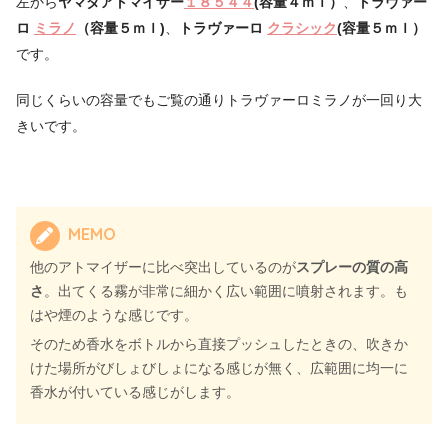
左から
ヤマダアトマイザー
１８５４４
(容量４ｍｌ）
、
トラヴァー
ロ
ミラノ
（容量５ｍｌ)
、
トラヴァーロ
クラシック
(容量５ｍｌ）
です。
同じくらいの容量でもご覧の通りトラヴァーロミラノが一回り大
きいです。
MEMO
他のアトマイザーに比べ突出しているのが
スプレーの質の高
さ
。出てくる霧が非常に細かく広い範囲に噴射されます。も
はや煙のような感じです。
そのため香水をボトルから直接プッシュしたときの、吹きか
けた場所がびしょびしょになる感じが無く、広範囲に均一に
香水が付いている感じがします。