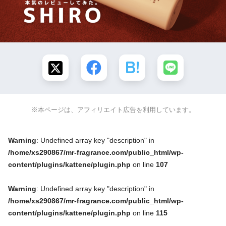
※本ページは、アフィリエイト広告を利用しています。
Warning
: Undefined array key "description" in
/home/xs290867/mr-fragrance.com/public_html/wp-
content/plugins/kattene/plugin.php
on line
107
Warning
: Undefined array key "description" in
/home/xs290867/mr-fragrance.com/public_html/wp-
content/plugins/kattene/plugin.php
on line
115