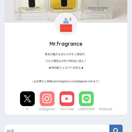
Mr.fragrance
香水の魅力を分かりやすく発信中。
ブログ運営は今年で8年目に突入！
★SNS総フォロワー14万人★
〈お仕事のご依頼はmr.fragrance.com[at]gmail.comまで〉
X
Instagram
YouTube
LINEVOOM
Pinterest