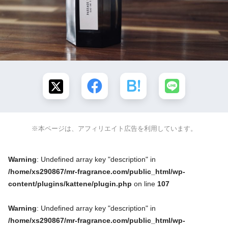
※本ページは、アフィリエイト広告を利用しています。
Warning
: Undefined array key "description" in
/home/xs290867/mr-fragrance.com/public_html/wp-
content/plugins/kattene/plugin.php
on line
107
Warning
: Undefined array key "description" in
/home/xs290867/mr-fragrance.com/public_html/wp-