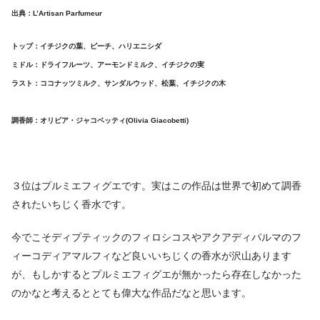
出典：L’Artisan Parfumeur
トップ：イチジクの葉、ピーチ、ハリエニシダ
ミドル：ドライフルーツ、アーモンドミルク、イチジクの実
ラスト：ココナッツミルク、サンダルウッド、松葉、イチジクの木
調香師：オリビア・ジャコベッティ(Olivia Giacobetti)
３位はプルミエフィグエです。実はこの作品は世界で初めて調香
されたいちじく香水です。
今でこそディプティックのフィロシコスやアクアディパルマのフ
ィーコディアマルフィなど良いいちじくの香水が沢山あります
が、もしかするとプルミエフィグエが無かったら存在しなかった
のかなと考えるととても偉大な作品だなと思います。