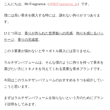
こんにちは。Mr.Fragrance（
@MrFragrance_jp
）です。
僕には高い香水を購入する時には、譲れない拘りが３つありま
す。
ひとつ目は、
香りが作られた世界観への共感
、
拘りを感じるパッ
ケージ
、
香りの完成度
。
この３要素が揃わないと中々ボトル購入には至りません。
ラルチザンパフュームは、そんな僕のように拘りを持って香水を
選びたい方にトキメキを与えてくれる貴重な香水ブランドです。
今回はこのラルチザンパフュームのおすすめを５つを紹介してい
こうと思います。
まずはラルチザンパフュームを知らないという方のためにブラン
ド説明をしてみます。