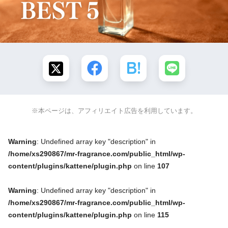
※本ページは、アフィリエイト広告を利用しています。
Warning
: Undefined array key "description" in
/home/xs290867/mr-fragrance.com/public_html/wp-
content/plugins/kattene/plugin.php
on line
107
Warning
: Undefined array key "description" in
/home/xs290867/mr-fragrance.com/public_html/wp-
content/plugins/kattene/plugin.php
on line
115