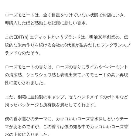
ローズモヒートは、全く目星をつけていない状態でお店にいき、
即購入したほど感動した記憶に新しい香水。
このÉDIT(h) エディットというブランドは、明治38年創業の、伝
統的な朱肉作りを続ける会社の6代目が生みだしたフレグランスブ
ランドなのだそう。
ローズモヒートの香りは、ローズの香りにライムやペパーミント
の清涼感、シュワシュワ感も表現出来ていてモヒートの高い再現
性に驚かされました。
また、桐箱に亜鉛製のキャップ、セミハンドメイドのボトルなど
拘ったパッケージも所有欲を満たしてくれます。
僕の香水選びのテーマに、カッコいいローズ香水探しというテー
マがあるのですが、この香りは僕の知る中でカッコいいローズ香
水の上位に入りました。